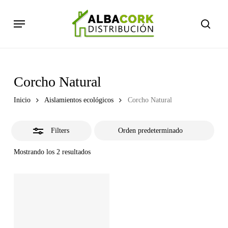
Skip
Menu
to
Close
searc
main
Filters
content
Corcho Natural
Inicio
Aislamientos ecológicos
Corcho Natural
Filters
Mostrando los 2 resultados