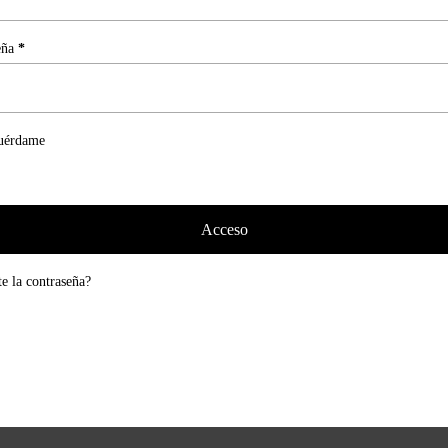
eña
*
uérdame
Acceso
te la contraseña?