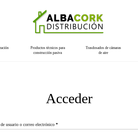
zación
Productos técnicos para
Trasdosados de cámaras
construcción pasiva
de aire
Acceder
de usuario o correo electrónico
*