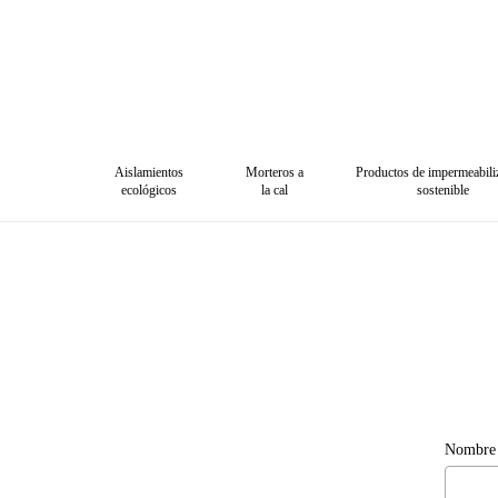
Skip
to
main
content
Aislamientos
Morteros a
Productos de impermeabili
ecológicos
la cal
sostenible
Nombre 