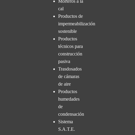
Morteros a la
cal
Productos de
impermeabilización
sostenible
Productos
técnicos para
construcción
pasiva
Trasdosados
de cámaras
de aire
Productos
humedades
de
condensación
Sistema
S.A.T.E.