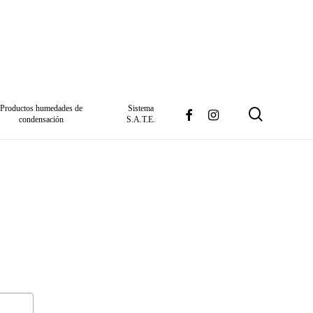
Productos humedades de
Sistema
search
facebook
instagram
condensación
S.A.T.E.