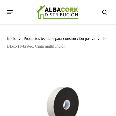
Skip
Menu
to
searc
main
content
Inicio
Productos técnicos para construcción pasiva
Iso
Bloco Hybratec. Cinta multifunción