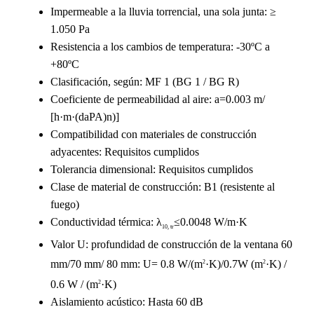
Impermeable a la lluvia torrencial, una sola junta: ≥
1.050 Pa
Resistencia a los cambios de temperatura: -30ºC a
+80ºC
Clasificación, según: MF 1 (BG 1 / BG R)
Coeficiente de permeabilidad al aire: a=0.003 m/
[h·m·(daPA)n)]
Compatibilidad con materiales de construcción
adyacentes: Requisitos cumplidos
Tolerancia dimensional: Requisitos cumplidos
Clase de material de construcción: B1 (resistente al
fuego)
Conductividad térmica: λ
≤0.0048 W/m·K
10, tr
Valor U: profundidad de construcción de la ventana 60
mm/70 mm/ 80 mm: U= 0.8 W/(m
·K)/0.7W (m
·K) /
2
2
0.6 W / (m
·K)
2
Aislamiento acústico: Hasta 60 dB