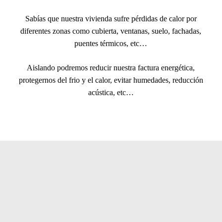
detalles de la construcción pueden variar según
Sabías que nuestra vivienda sufre pérdidas de calor por
las condiciones climáticas y las normativas
diferentes zonas como cubierta, ventanas, suelo, fachadas,
locales.
puentes térmicos, etc…
Prueba a aislar tu vivienda con
productos de
Aislando podremos reducir nuestra factura energética,
aislamiento ecológico
protegernos del frio y el calor, evitar humedades, reducción
acústica, etc…