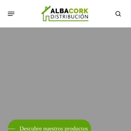
Skip
Menu
to
searc
main
content
Descubre nuestros productos